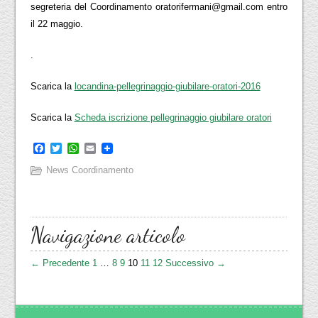
segreteria del Coordinamento oratorifermani@gmail.com entro
il 22 maggio.
.
Scarica la
locandina-pellegrinaggio-giubilare-oratori-2016
Scarica la
Scheda iscrizione pellegrinaggio giubilare oratori
Facebook
Twitter
WhatsApp
Email
News Coordinamento
Navigazione articolo
← Precedente
1
…
8
9
10
11
12
Successivo →