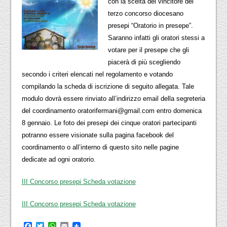
con la scelta del vincitore del
terzo concorso diocesano
presepi “Oratorio in presepe”.
Saranno infatti gli oratori stessi a
votare per il presepe che gli
piacerà di più scegliendo
secondo i criteri elencati nel regolamento e votando
compilando la scheda di iscrizione di seguito allegata. Tale
modulo dovrà essere rinviato all’indirizzo email della segreteria
del coordinamento oratorifermani@gmail.com entro domenica
8 gennaio. Le foto dei presepi dei cinque oratori partecipanti
potranno essere visionate sulla pagina facebook del
coordinamento o all’interno di questo sito nelle pagine
dedicate ad ogni oratorio.
III Concorso presepi Scheda votazione
III Concorso presepi Scheda votazione
Facebook
Twitter
WhatsApp
Email