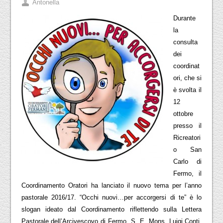
Antonella
Durante
la
consulta
dei
coordinat
ori, che si
è svolta il
12
ottobre
presso il
Ricreatori
o San
Carlo di
Fermo, il
Coordinamento Oratori ha lanciato il nuovo tema per l’anno
pastorale 2016/17. “Occhi nuovi…per accorgersi di te” è lo
slogan ideato dal Coordinamento riflettendo sulla Lettera
Pastorale dell’Arcivescovo di Fermo, S. E. Mons. Luigi Conti.